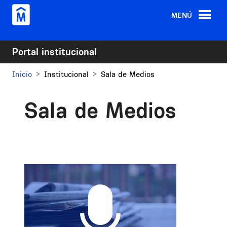
Pasar al contenido principal
MENÚ
Portal institucional
Inicio
Institucional
Sala de Medios
Sala de Medios