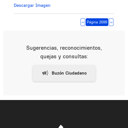
Descargar Imagen
Paginación
Página anterior
Siguiente 
‹‹
Página 2699
››
Sugerencias, reconocimientos,
quejas y consultas: