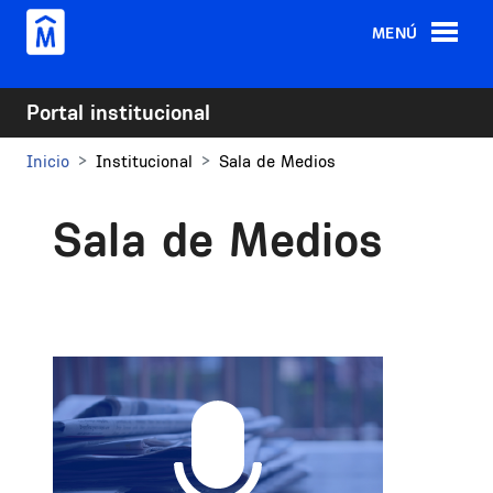
Pasar al contenido principal
MENÚ
Portal institucional
Inicio
Institucional
Sala de Medios
Sala de Medios