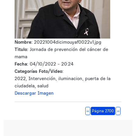
Nombre:
20221004dicimouyaf0022v1.jpg
Tìtulo:
Jornada de prevención del cáncer de
mama
Fecha:
04/10/2022 - 20:24
Categorías Foto/Video:
2022, Intervención, iluminacion, puerta de la
ciudadela, salud
Descargar Imagen
Paginación
Página anterior
Siguiente 
‹‹
Página 2700
››