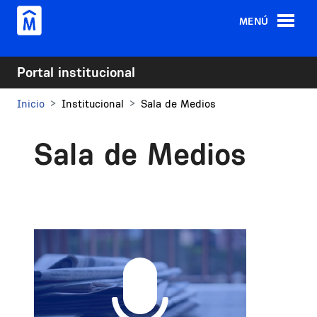
Pasar al contenido principal
MENÚ
Portal institucional
Inicio
Institucional
Sala de Medios
Sala de Medios