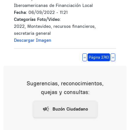
Iberoamericanas de Financiación Local
Fecha:
06/09/2022 - 11:21
Categorías Foto/Video:
2022, Montevideo, recursos financieros,
secretaria general
Descargar Imagen
Paginación
Página anterior
Siguiente 
‹‹
Página 2743
››
Sugerencias, reconocimientos,
quejas y consultas: