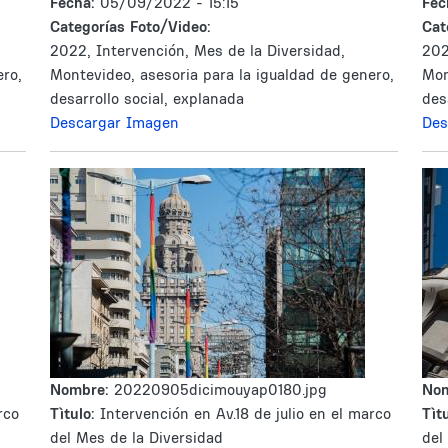
Fecha:
05/09/2022 - 15:15
Fec
Categorías Foto/Video:
Cat
2022, Intervención, Mes de la Diversidad,
202
ero,
Montevideo, asesoria para la igualdad de genero,
Mon
desarrollo social, explanada
des
Descargar Imagen
Des
Nombre:
20220905dicimouyap0180.jpg
No
rco
Tìtulo:
Intervención en Av.18 de julio en el marco
Tìtu
del Mes de la Diversidad
del