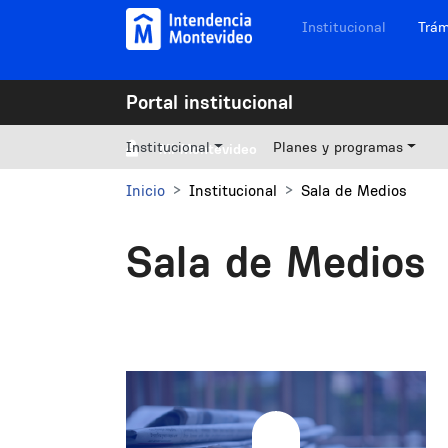
Pasar al contenido principal
Navegación sitios
Institucional
Trám
Portal institucional
Institucional
Planes y programas
Mi Montevideo
Inicio
Institucional
Sala de Medios
Sala de Medios