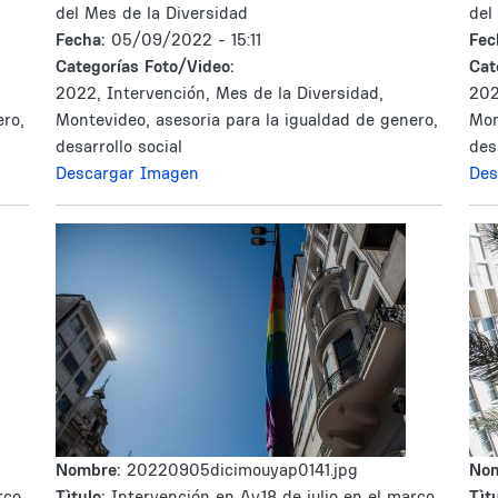
del Mes de la Diversidad
del
Fecha:
05/09/2022 - 15:11
Fec
Categorías Foto/Video:
Cat
2022, Intervención, Mes de la Diversidad,
202
ero,
Montevideo, asesoria para la igualdad de genero,
Mon
desarrollo social
des
Descargar Imagen
Des
Nombre:
20220905dicimouyap0141.jpg
No
rco
Tìtulo:
Intervención en Av.18 de julio en el marco
Tìtu