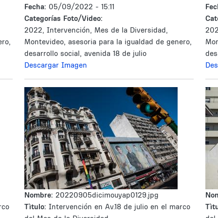
Fecha:
05/09/2022 - 15:11
Fec
Categorías Foto/Video:
Cat
2022, Intervención, Mes de la Diversidad,
202
ero,
Montevideo, asesoria para la igualdad de genero,
Mon
desarrollo social, avenida 18 de julio
des
Descargar Imagen
Des
Nombre:
20220905dicimouyap0129.jpg
No
rco
Tìtulo:
Intervención en Av.18 de julio en el marco
Tìtu