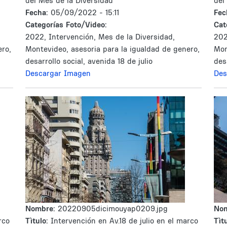
del Mes de la Diversidad
del
Fecha:
05/09/2022 - 15:11
Fec
Categorías Foto/Video:
Cat
2022, Intervención, Mes de la Diversidad,
202
ero,
Montevideo, asesoria para la igualdad de genero,
Mon
desarrollo social, avenida 18 de julio
des
Descargar Imagen
Des
Nombre:
20220905dicimouyap0209.jpg
No
rco
Tìtulo:
Intervención en Av.18 de julio en el marco
Tìtu