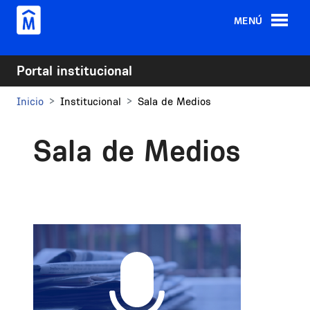
Pasar al contenido principal
MENÚ
Portal institucional
Inicio
Institucional
Sala de Medios
Sala de Medios