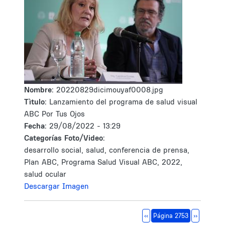
Nombre:
20220829dicimouyaf0008.jpg
Tìtulo:
Lanzamiento del programa de salud visual
ABC Por Tus Ojos
Fecha:
29/08/2022 - 13:29
Categorías Foto/Video:
desarrollo social, salud, conferencia de prensa,
Plan ABC, Programa Salud Visual ABC, 2022,
salud ocular
Descargar Imagen
Paginación
Página anterior
Siguiente 
‹‹
Página 2753
››