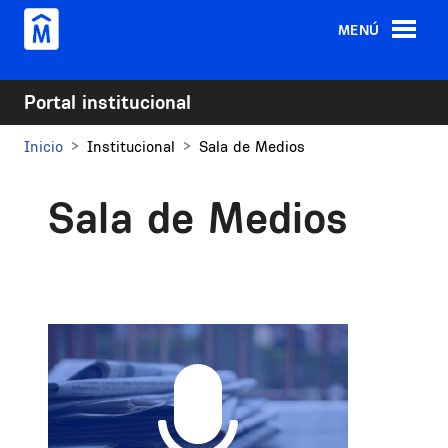
Pasar al contenido principal
MENÚ
Portal institucional
Inicio
Institucional
Sala de Medios
Sala de Medios