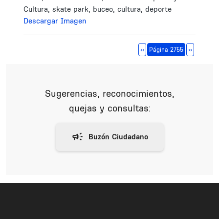
Cultura, skate park, buceo, cultura, deporte
Descargar Imagen
Paginación
Página anterior
Siguiente 
‹‹
Página 2755
››
Sugerencias, reconocimientos,
quejas y consultas: