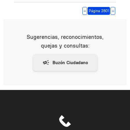
Paginación
Página anterior
Siguiente 
‹‹
Página 2801
››
Sugerencias, reconocimientos,
quejas y consultas: