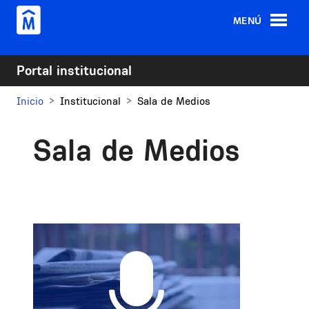
Pasar al contenido principal
MENÚ
Portal institucional
Inicio
Institucional
Sala de Medios
Sala de Medios