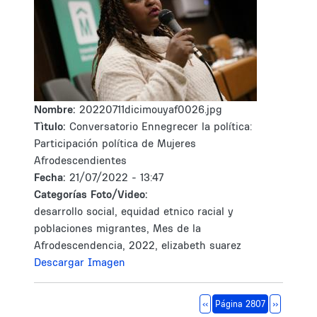
Nombre:
20220711dicimouyaf0026.jpg
Tìtulo:
Conversatorio Ennegrecer la política:
Participación política de Mujeres
Afrodescendientes
Fecha:
21/07/2022 - 13:47
Categorías Foto/Video:
desarrollo social, equidad etnico racial y
poblaciones migrantes, Mes de la
Afrodescendencia, 2022, elizabeth suarez
Descargar Imagen
Paginación
Página anterior
Siguiente 
‹‹
Página 2807
››