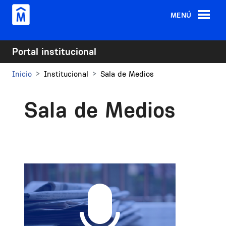
Pasar al contenido principal
MENÚ
Portal institucional
Inicio
Institucional
Sala de Medios
Sala de Medios