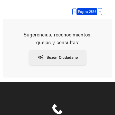
Paginación
Página anterior
Siguiente 
‹‹
Página 2856
››
Sugerencias, reconocimientos,
quejas y consultas: