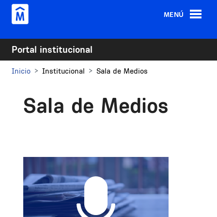
Pasar al contenido principal
MENÚ
Portal institucional
Inicio
Institucional
Sala de Medios
Sala de Medios