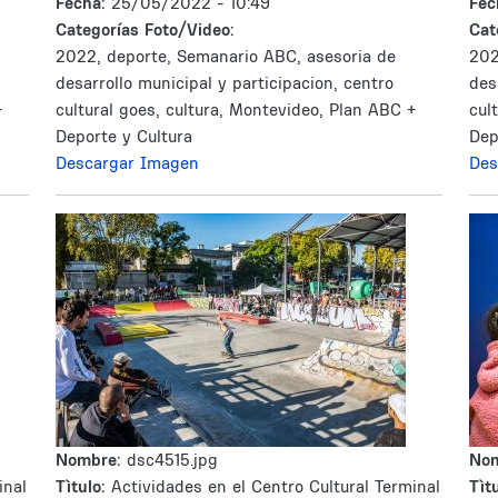
Fecha:
25/05/2022 - 10:49
Fec
Categorías Foto/Video:
Cat
2022, deporte, Semanario ABC, asesoria de
202
desarrollo municipal y participacion, centro
des
+
cultural goes, cultura, Montevideo, Plan ABC +
cul
Deporte y Cultura
Dep
Descargar Imagen
Des
Nombre:
dsc4515.jpg
No
inal
Tìtulo:
Actividades en el Centro Cultural Terminal
Tìtu