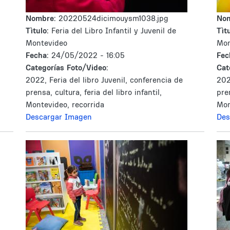
Nombre:
20220524dicimouysm1038.jpg
No
Tìtulo:
Feria del Libro Infantil y Juvenil de
Tìtu
Montevideo
Mon
Fecha:
24/05/2022 - 16:05
Fec
Categorías Foto/Video:
Cat
2022, Feria del libro Juvenil, conferencia de
202
prensa, cultura, feria del libro infantil,
pren
Montevideo, recorrida
Mon
Descargar Imagen
Des