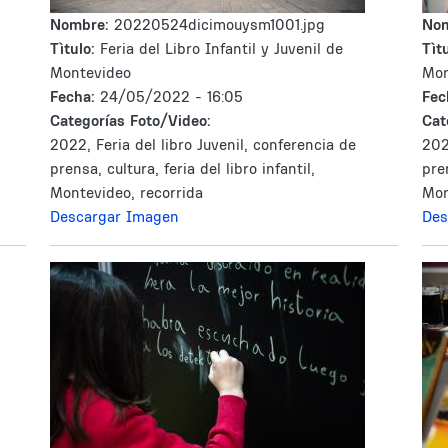
Nombre:
20220524dicimouysm1001.jpg
No
Tìtulo:
Feria del Libro Infantil y Juvenil de
Tìtu
Montevideo
Mon
Fecha:
24/05/2022 - 16:05
Fec
Categorías Foto/Video:
Cat
2022, Feria del libro Juvenil, conferencia de
202
prensa, cultura, feria del libro infantil,
pren
Montevideo, recorrida
Mon
Descargar Imagen
Des