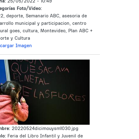
ha:
25/05/2022 - 10:49
egorías Foto/Video:
2, deporte, Semanario ABC, asesoria de
arrollo municipal y participacion, centro
tural goes, cultura, Montevideo, Plan ABC +
orte y Cultura
cargar Imagen
mbre:
20220524dicimouysm1030.jpg
lo:
Feria del Libro Infantil y Juvenil de