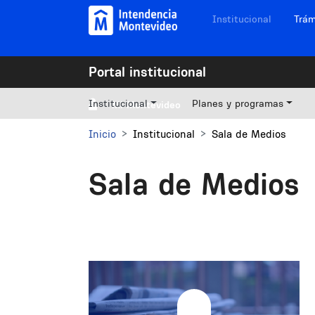
Pasar al contenido principal
Navegación sitios
Institucional
Trám
Portal institucional
Institucional
Planes y programas
Mi Montevideo
Inicio
Institucional
Sala de Medios
Sala de Medios