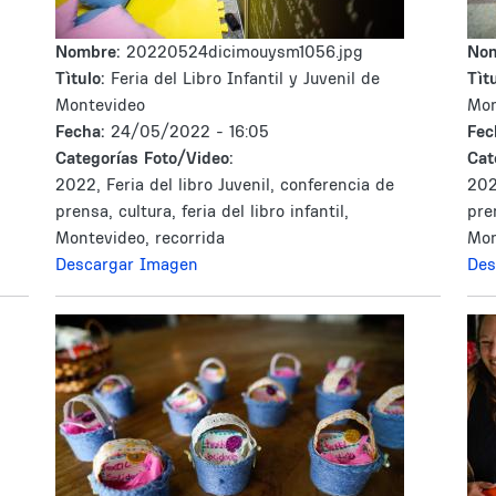
Nombre:
20220524dicimouysm1056.jpg
No
Tìtulo:
Feria del Libro Infantil y Juvenil de
Tìtu
Montevideo
Mon
Fecha:
24/05/2022 - 16:05
Fec
Categorías Foto/Video:
Cat
2022, Feria del libro Juvenil, conferencia de
202
prensa, cultura, feria del libro infantil,
pren
Montevideo, recorrida
Mon
Descargar Imagen
Des