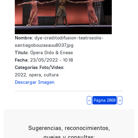
Nombre:
dye-creditodifusion-teatrosolis-
santiagobouzasauu8037.jpg
Tìtulo:
Ópera Dido & Eneas
Fecha:
23/05/2022 - 10:18
Categorías Foto/Video:
2022, opera, cultura
Descargar Imagen
Paginación
Página anterior
Siguiente 
‹‹
Página 2868
››
Sugerencias, reconocimientos,
quejas y consultas: