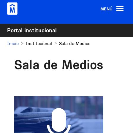
Pasar al contenido principal
MENÚ
Portal institucional
Inicio
Institucional
Sala de Medios
Sala de Medios