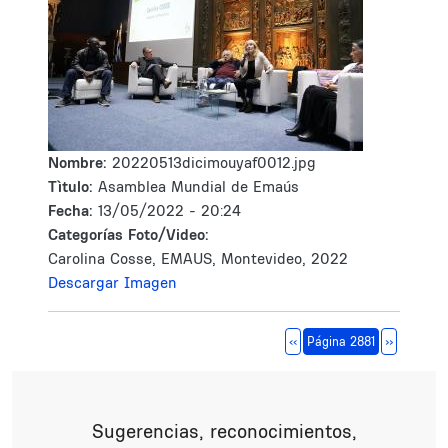
Nombre:
20220513dicimouyaf0012.jpg
Tìtulo:
Asamblea Mundial de Emaús
Fecha:
13/05/2022 - 20:24
Categorías Foto/Video:
Carolina Cosse, EMAUS, Montevideo, 2022
Descargar Imagen
Paginación
Página anterior
Siguiente 
‹‹
Página 2881
››
Sugerencias, reconocimientos,