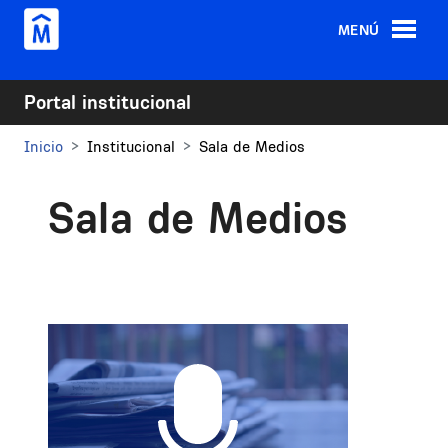
Pasar al contenido principal
MENÚ
Portal institucional
Inicio
Institucional
Sala de Medios
Sala de Medios