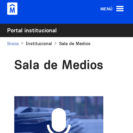
Pasar al contenido principal
MENÚ
Portal institucional
Inicio
Institucional
Sala de Medios
Sala de Medios