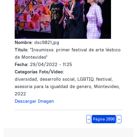
Nombre:
dsc9821.jpg
Tìtulo:
"Insumisxs: primer festival de arte lésbico
de Montevideo"
Fecha:
29/04/2022 - 11:25
Categorías Foto/Video:
diversidad, desarrollo social, LGBTIQ, festival,
asesoria para la igualdad de genero, Montevideo,
2022
Descargar Imagen
Paginación
Página anterior
Siguiente 
‹‹
Página 2896
››