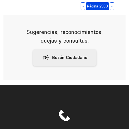
Paginación
Página anterior
Siguiente 
‹‹
Página 2900
››
Sugerencias, reconocimientos,
quejas y consultas: