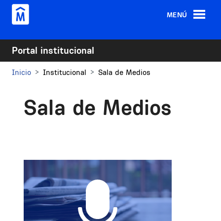
Pasar al contenido principal
MENÚ
Portal institucional
Inicio
Institucional
Sala de Medios
Sala de Medios