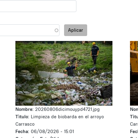
Aplicar
Nombre:
20260806dicimouypd4721.jpg
No
Tìtulo:
Limpieza de biobarda en el arroyo
Tìtu
Carrasco
Car
Fecha:
06/08/2026 - 15:01
Fec