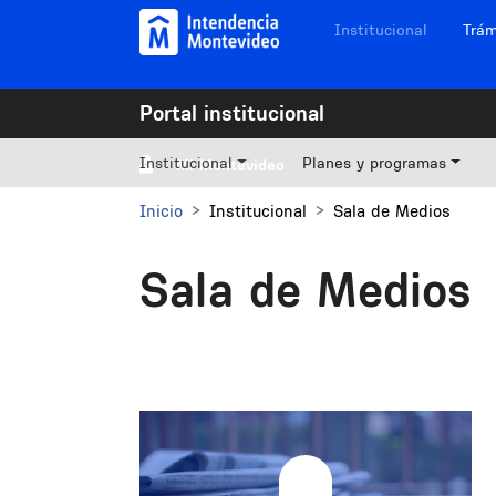
Pasar al contenido principal
Navegación sitios
Institucional
Trám
Portal institucional
Institucional
Planes y programas
Mi Montevideo
Inicio
Institucional
Sala de Medios
Sala de Medios