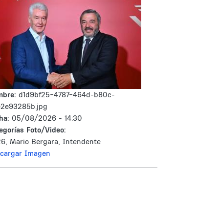
mbre:
d1d9bf25-4787-464d-b80c-
e2e93285b.jpg
ha:
05/08/2026 - 14:30
egorías Foto/Video:
6, Mario Bergara, Intendente
cargar Imagen