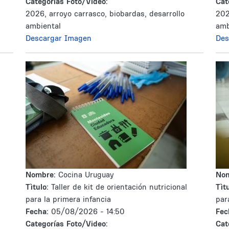
Categorías Foto/Video:
Cat
2026, arroyo carrasco, biobardas, desarrollo
202
ambiental
amb
Descargar Imagen
Des
Nombre:
Cocina Uruguay
No
Tìtulo:
Taller de kit de orientación nutricional
Tìtu
para la primera infancia
par
Fecha:
05/08/2026 - 14:50
Fec
Categorías Foto/Video:
Cat