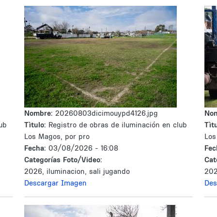
Nombre:
20260803dicimouypd4126.jpg
No
ub
Tìtulo:
Registro de obras de iluminación en club
Tìtu
Los Magos, por pro
Los
Fecha:
03/08/2026 - 16:08
Fec
Categorías Foto/Video:
Cat
2026, iluminacion, sali jugando
202
Descargar Imagen
Des