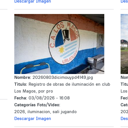
Descargar Imagen
Des
Nombre:
20260803dicimouypd4149.jpg
No
Tìtulo:
Registro de obras de iluminación en club
Tìtu
Los Magos, por pro
Los
Fecha:
03/08/2026 - 16:08
Fec
Categorías Foto/Video:
Cat
2026, iluminacion, sali jugando
202
Descargar Imagen
Des