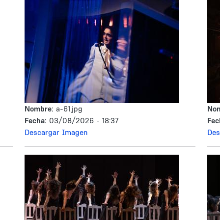
Nombre:
a-61.jpg
No
Fecha:
03/08/2026 - 18:37
Fec
Descargar Imagen
Des