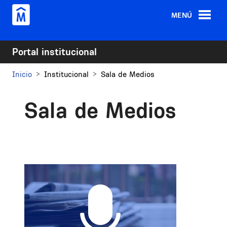
Pasar al contenido principal
MENÚ
Portal institucional
Inicio
Institucional
Sala de Medios
Sala de Medios