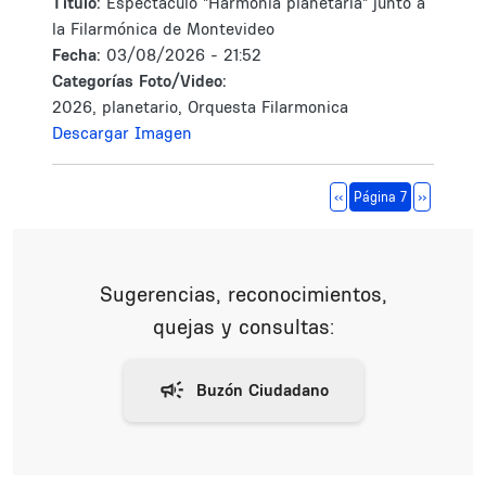
Tìtulo:
Espectáculo "Harmonía planetaria" junto a
la Filarmónica de Montevideo
Fecha:
03/08/2026 - 21:52
Categorías Foto/Video:
2026, planetario, Orquesta Filarmonica
Descargar Imagen
Paginación
Página anterior
Siguiente 
‹‹
Página 7
››
Sugerencias, reconocimientos,
quejas y consultas: