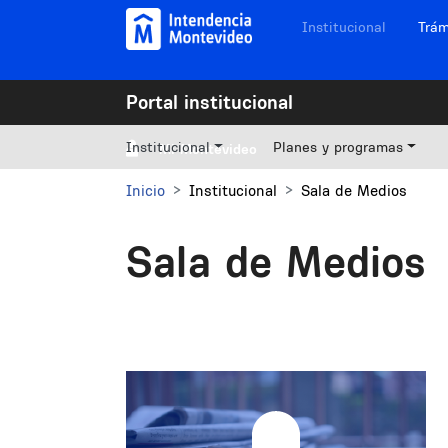
Pasar al contenido principal
Navegación sitios
Institucional
Trám
Portal institucional
Institucional
Planes y programas
Mi Montevideo
Inicio
Institucional
Sala de Medios
Sala de Medios