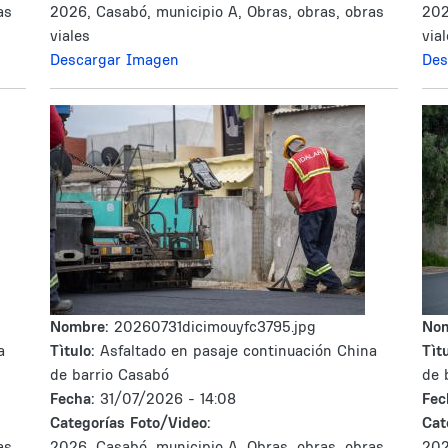
as
2026, Casabó, municipio A, Obras, obras, obras
202
viales
via
Descargar Imagen
Des
Nombre:
20260731dicimouyfc3795.jpg
No
a
Tìtulo:
Asfaltado en pasaje continuación China
Tìtu
de barrio Casabó
de 
Fecha:
31/07/2026 - 14:08
Fec
Categorías Foto/Video:
Cat
as
2026, Casabó, municipio A, Obras, obras, obras
202