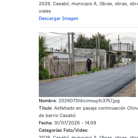
2026, Casabó, municipio A, Obras, obras, obr
viales
Descargar Imagen
Nombre:
20260731dicimouyfc3757.jpg
Tìtulo:
Asfaltado en pasaje continuación Chin
de barrio Casabó
Fecha:
31/07/2026 - 14:09
Categorías Foto/Video:
2026, Casabó, municipio A, Obras, obras, obr