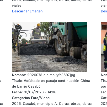
viales
via
Descargar Imagen
Des
Nombre:
20260731dicimouyfc3697.jpg
No
a
Tìtulo:
Asfaltado en pasaje continuación China
Tìtu
de barrio Casabó
por
Fecha:
31/07/2026 - 14:08
Fec
Categorías Foto/Video:
Cat
as
2026, Casabó, municipio A, Obras, obras, obras
202