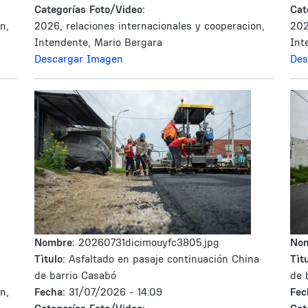
Categorías Foto/Video:
Cat
n,
2026, relaciones internacionales y cooperacion,
202
Intendente, Mario Bergara
Int
Descargar Imagen
Des
Nombre:
20260731dicimouyfc3805.jpg
No
Tìtulo:
Asfaltado en pasaje continuación China
Tìtu
de barrio Casabó
de 
n,
Fecha:
31/07/2026 - 14:09
Fec