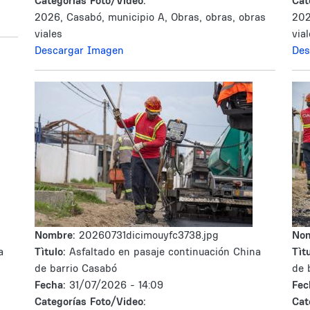
Categorías Foto/Video:
Cat
2026, Casabó, municipio A, Obras, obras, obras
202
viales
via
Descargar Imagen
Des
Nombre:
20260731dicimouyfc3738.jpg
No
a
Tìtulo:
Asfaltado en pasaje continuación China
Tìtu
de barrio Casabó
de 
Fecha:
31/07/2026 - 14:09
Fec
Categorías Foto/Video:
Cat