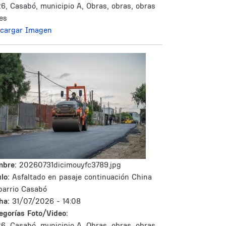
6, Casabó, municipio A, Obras, obras, obras
les
cargar Imagen
mbre:
20260731dicimouyfc3789.jpg
lo:
Asfaltado en pasaje continuación China
barrio Casabó
ha:
31/07/2026 - 14:08
egorías Foto/Video:
6, Casabó, municipio A, Obras, obras, obras