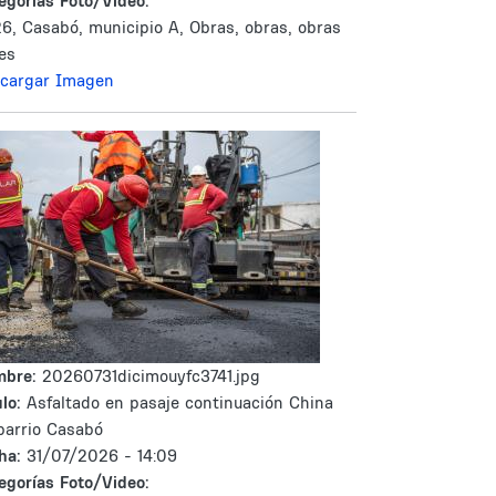
egorías Foto/Video:
6, Casabó, municipio A, Obras, obras, obras
les
cargar Imagen
mbre:
20260731dicimouyfc3741.jpg
lo:
Asfaltado en pasaje continuación China
barrio Casabó
ha:
31/07/2026 - 14:09
egorías Foto/Video: