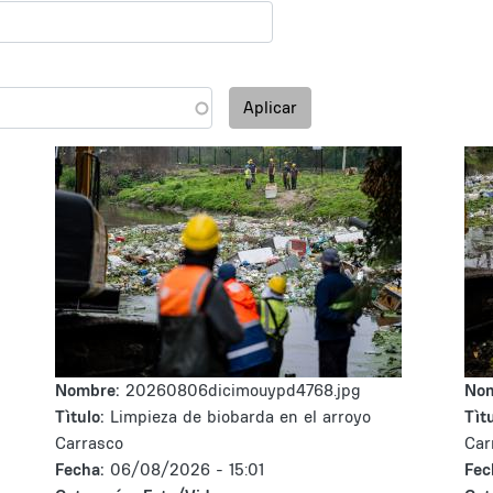
Aplicar
Nombre:
20260806dicimouypd4768.jpg
No
Tìtulo:
Limpieza de biobarda en el arroyo
Tìtu
Carrasco
Car
Fecha:
06/08/2026 - 15:01
Fec