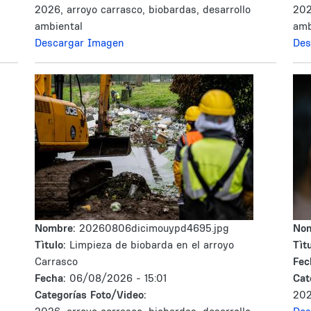
2026, arroyo carrasco, biobardas, desarrollo
202
ambiental
amb
Descargar Imagen
Des
Nombre:
20260806dicimouypd4695.jpg
No
Tìtulo:
Limpieza de biobarda en el arroyo
Tìtu
Carrasco
Fec
Fecha:
06/08/2026 - 15:01
Cat
Categorías Foto/Video:
202