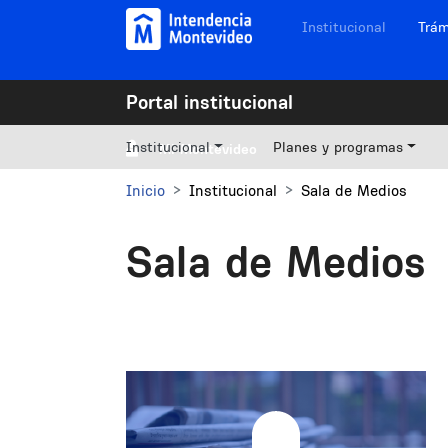
Pasar al contenido principal
Navegación sitios
Institucional
Trám
Portal institucional
Institucional
Planes y programas
Mi Montevideo
Inicio
Institucional
Sala de Medios
Sala de Medios