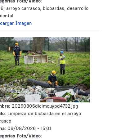
egorías Foto/Video:
6, arroyo carrasco, biobardas, desarrollo
iental
cargar Imagen
mbre:
20260806dicimouypd4732.jpg
lo:
Limpieza de biobarda en el arroyo
rasco
ha:
06/08/2026 - 15:01
egorías Foto/Video: