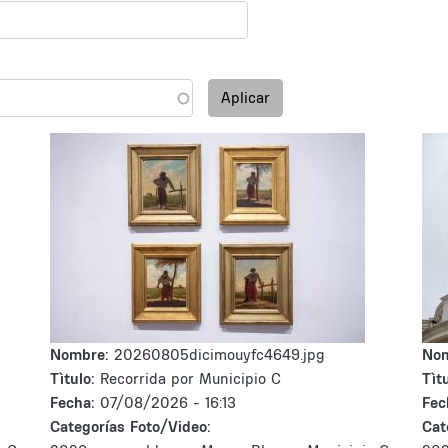
Aplicar
Nombre:
20260805dicimouyfc4649.jpg
No
Tìtulo:
Recorrida por Municipio C
Tìtu
Fecha:
07/08/2026 - 16:13
Fec
Categorías Foto/Video:
Cat