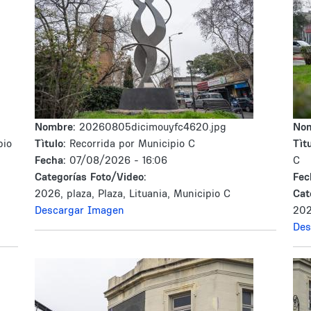
Nombre:
20260805dicimouyfc4620.jpg
No
pio
Tìtulo:
Recorrida por Municipio C
Tìtu
Fecha:
07/08/2026 - 16:06
C
Categorías Foto/Video:
Fec
2026, plaza, Plaza, Lituania, Municipio C
Cat
Descargar Imagen
202
Des