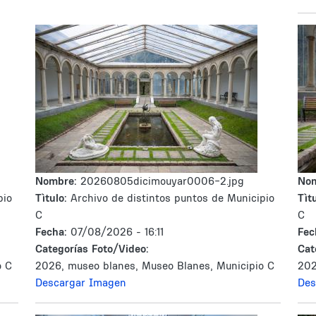
Nombre:
20260805dicimouyar0006-2.jpg
No
pio
Tìtulo:
Archivo de distintos puntos de Municipio
Tìtu
C
C
Fecha:
07/08/2026 - 16:11
Fec
Categorías Foto/Video:
Cat
o C
2026, museo blanes, Museo Blanes, Municipio C
202
Descargar Imagen
Des