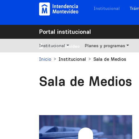
Pasar al contenido principal
Navegación sitios
Institucional
Trám
Portal institucional
Institucional
Planes y programas
Mi Montevideo
Inicio
Institucional
Sala de Medios
Sala de Medios