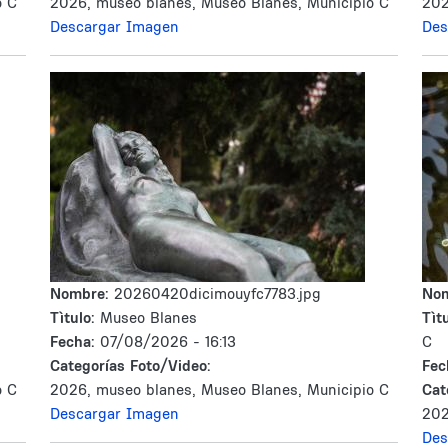
o C
2026, museo blanes, Museo Blanes, Municipio C
202
Descargar Imagen
Des
Nombre:
20260420dicimouyfc7783.jpg
No
Tìtulo:
Museo Blanes
Tìtu
Fecha:
07/08/2026 - 16:13
C
Categorías Foto/Video:
Fec
o C
2026, museo blanes, Museo Blanes, Municipio C
Cat
Descargar Imagen
202
Des