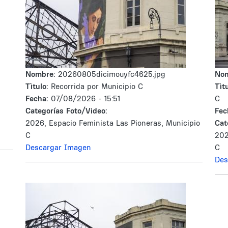
Nombre:
20260805dicimouyfc4625.jpg
No
Tìtulo:
Recorrida por Municipio C
Tìtu
Fecha:
07/08/2026 - 15:51
C
Categorías Foto/Video:
Fec
2026, Espacio Feminista Las Pioneras, Municipio
Cat
C
202
Descargar Imagen
C
Des