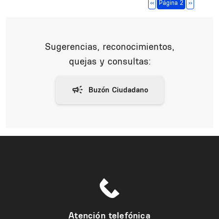
Paginación
Página anterior
Siguiente 
‹‹
Página 2
››
Sugerencias, reconocimientos,
quejas y consultas:
Atención telefónica