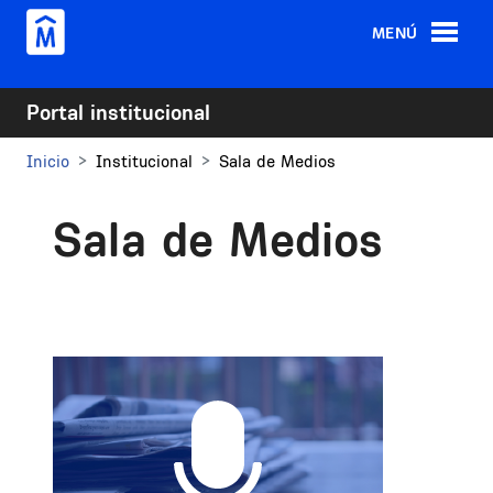
Pasar al contenido principal
MENÚ
Portal institucional
Inicio
Institucional
Sala de Medios
Sala de Medios