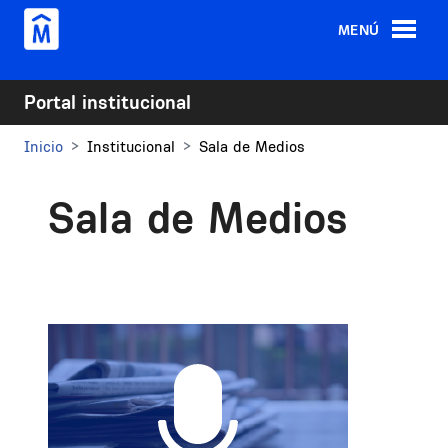
Pasar al contenido principal
MENÚ
Portal institucional
Inicio
Institucional
Sala de Medios
Sala de Medios