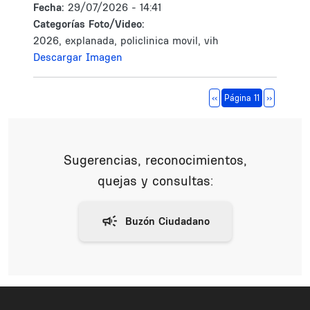
Fecha:
29/07/2026 - 14:41
Categorías Foto/Video:
2026, explanada, policlinica movil, vih
Descargar Imagen
Paginación
Página anterior
Siguiente 
‹‹
Página 11
››
Sugerencias, reconocimientos,
quejas y consultas: