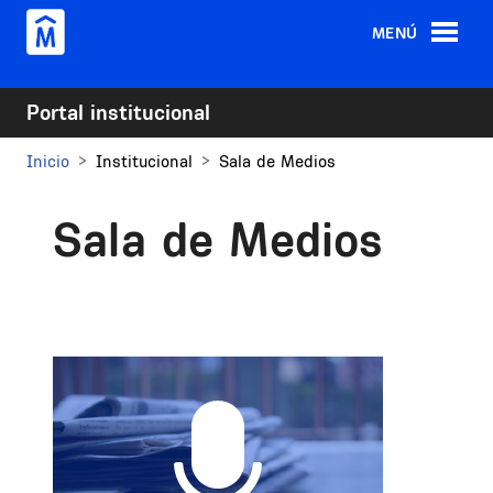
Pasar al contenido principal
MENÚ
Portal institucional
Inicio
Institucional
Sala de Medios
Sala de Medios