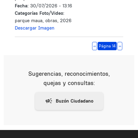
Fecha:
30/07/2026 - 13:16
Categorías Foto/Video:
parque maua, obras, 2026
Descargar Imagen
Paginación
Página anterior
Siguiente 
‹‹
Página 14
››
Sugerencias, reconocimientos,
quejas y consultas: