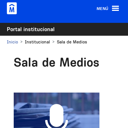
Pasar al contenido principal
MENÚ
Portal institucional
Inicio
Institucional
Sala de Medios
Sala de Medios