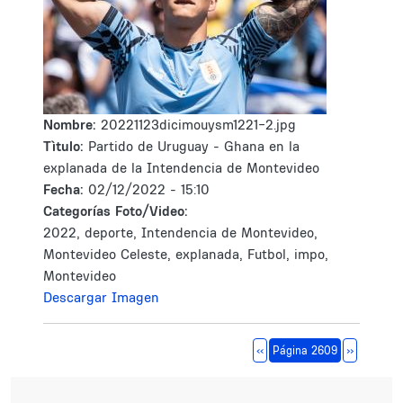
Nombre:
20221123dicimouysm1221-2.jpg
Tìtulo:
Partido de Uruguay - Ghana en la
explanada de la Intendencia de Montevideo
Fecha:
02/12/2022 - 15:10
Categorías Foto/Video:
2022, deporte, Intendencia de Montevideo,
Montevideo Celeste, explanada, Futbol, impo,
Montevideo
Descargar Imagen
Paginación
Página anterior
Siguiente 
‹‹
Página 2609
››