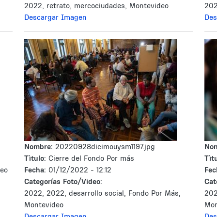
2022, retrato, mercociudades, Montevideo
20
Descargar Imagen
Des
Nombre:
20220928dicimouysm1197.jpg
No
Tìtulo:
Cierre del Fondo Por más
Tìtu
deo
Fecha:
01/12/2022 - 12:12
Fec
Categorías Foto/Video:
Cat
2022, 2022, desarrollo social, Fondo Por Más,
202
Montevideo
Mon
Descargar Imagen
Des