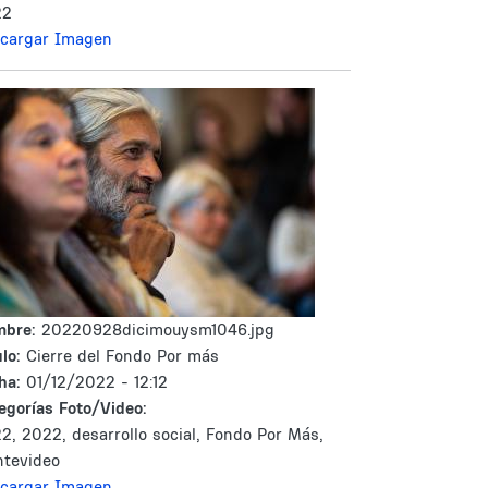
22
cargar Imagen
mbre:
20220928dicimouysm1046.jpg
lo:
Cierre del Fondo Por más
ha:
01/12/2022 - 12:12
egorías Foto/Video:
2, 2022, desarrollo social, Fondo Por Más,
tevideo
cargar Imagen