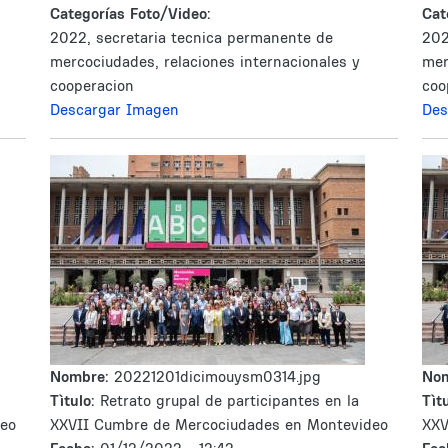
Categorías Foto/Video:
Cat
2022, secretaria tecnica permanente de
202
mercociudades, relaciones internacionales y
mer
cooperacion
coo
Descargar Imagen
Des
Nombre:
20221201dicimouysm0314.jpg
No
Tìtulo:
Retrato grupal de participantes en la
Tìtu
deo
XXVII Cumbre de Mercociudades en Montevideo
XXV