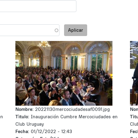
Aplicar
Nombre:
20221130mercociudadesaf0091.jpg
No
en
Tìtulo:
Inauguración Cumbre Mercociudades en
Tìtu
Club Uruguay
Clu
Fecha:
01/12/2022 - 12:43
Fec