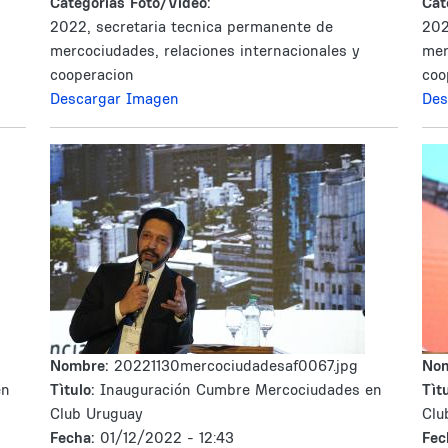
Categorías Foto/Video:
Cat
2022, secretaria tecnica permanente de
202
mercociudades, relaciones internacionales y
mer
cooperacion
coo
Descargar Imagen
Des
Nombre:
20221130mercociudadesaf0067.jpg
No
en
Tìtulo:
Inauguración Cumbre Mercociudades en
Tìtu
Club Uruguay
Clu
Fecha:
01/12/2022 - 12:43
Fec