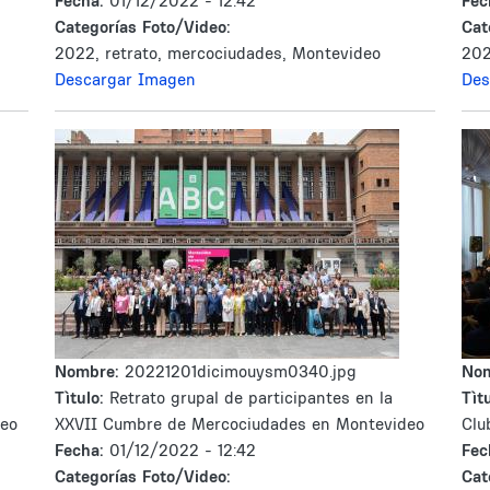
Fecha:
01/12/2022 - 12:42
Fec
Categorías Foto/Video:
Cat
2022, retrato, mercociudades, Montevideo
202
Descargar Imagen
Des
Nombre:
20221201dicimouysm0340.jpg
No
Tìtulo:
Retrato grupal de participantes en la
Tìtu
deo
XXVII Cumbre de Mercociudades en Montevideo
Clu
Fecha:
01/12/2022 - 12:42
Fec
Categorías Foto/Video:
Cat