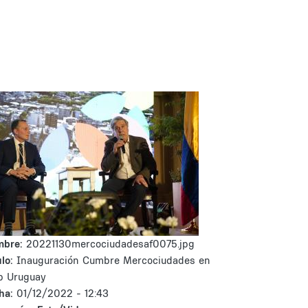
mbre:
20221130mercociudadesaf0075.jpg
lo:
Inauguración Cumbre Mercociudades en
b Uruguay
ha:
01/12/2022 - 12:43