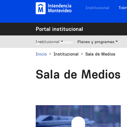
Pasar al contenido principal
Navegación sitios
Institucional
Trám
Portal institucional
Institucional
Planes y programas
Mi Montevideo
Inicio
Institucional
Sala de Medios
Sala de Medios