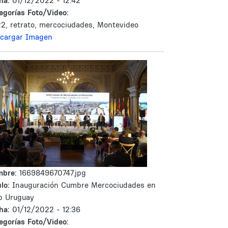
ha:
01/12/2022 - 12:42
egorías Foto/Video:
2, retrato, mercociudades, Montevideo
cargar Imagen
mbre:
1669849670747.jpg
lo:
Inauguración Cumbre Mercociudades en
b Uruguay
ha:
01/12/2022 - 12:36
egorías Foto/Video: