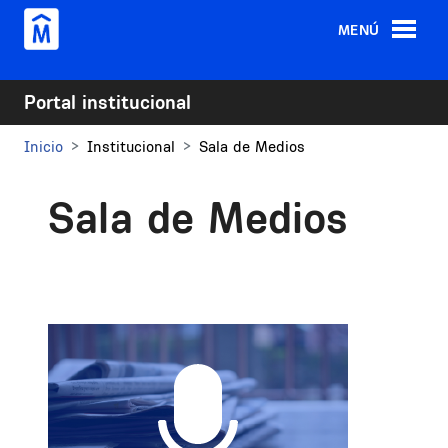
Pasar al contenido principal
MENÚ
Portal institucional
Inicio
Institucional
Sala de Medios
Sala de Medios