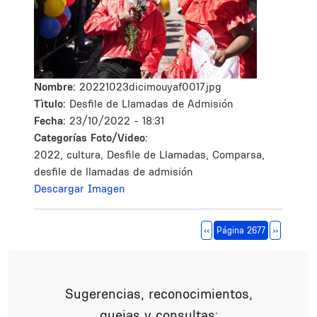
Nombre:
20221023dicimouyaf0017.jpg
Tìtulo:
Desfile de Llamadas de Admisión
Fecha:
23/10/2022 - 18:31
Categorías Foto/Video:
2022, cultura, Desfile de Llamadas, Comparsa,
desfile de llamadas de admisión
Descargar Imagen
Paginación
Página anterior
Siguiente 
‹‹
Página 2677
››
Sugerencias, reconocimientos,
quejas y consultas: