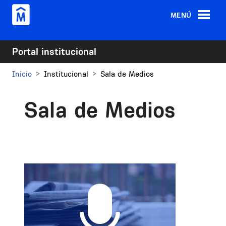
Pasar al contenido principal
MENÚ
Portal institucional
Inicio
Institucional
Sala de Medios
Sala de Medios