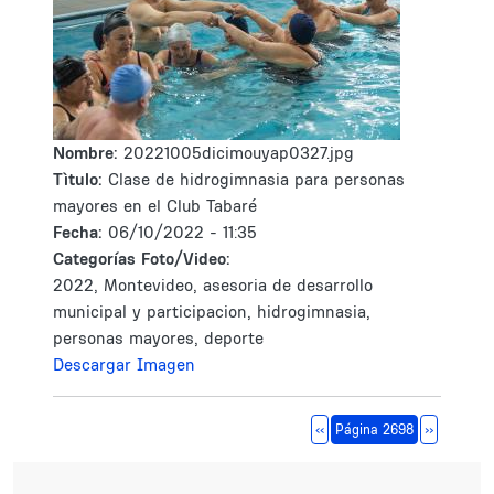
Nombre:
20221005dicimouyap0327.jpg
Tìtulo:
Clase de hidrogimnasia para personas
mayores en el Club Tabaré
Fecha:
06/10/2022 - 11:35
Categorías Foto/Video:
2022, Montevideo, asesoria de desarrollo
municipal y participacion, hidrogimnasia,
personas mayores, deporte
Descargar Imagen
Paginación
Página anterior
Siguiente 
‹‹
Página 2698
››