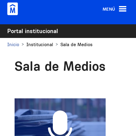
Pasar al contenido principal
MENÚ
Portal institucional
Inicio
Institucional
Sala de Medios
Sala de Medios