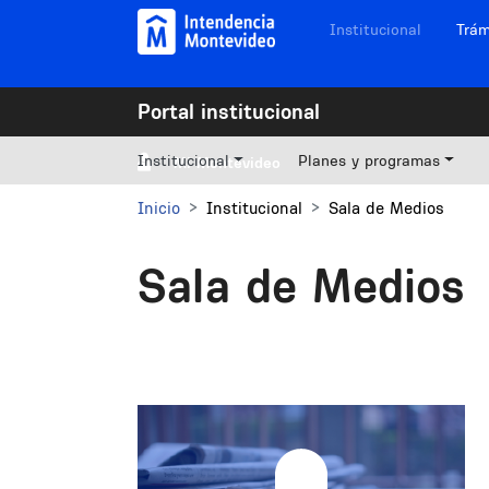
Pasar al contenido principal
Navegación sitios
Institucional
Trám
Portal institucional
Institucional
Planes y programas
Mi Montevideo
Inicio
Institucional
Sala de Medios
Sala de Medios