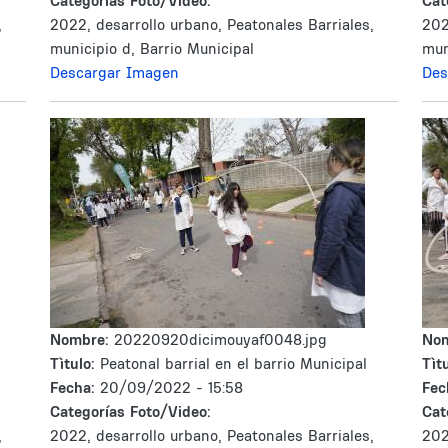
Categorías Foto/Video:
Cat
,
2022, desarrollo urbano, Peatonales Barriales,
202
municipio d, Barrio Municipal
mun
Descargar Imagen
Des
Nombre:
20220920dicimouyaf0048.jpg
No
Tìtulo:
Peatonal barrial en el barrio Municipal
Tìtu
Fecha:
20/09/2022 - 15:58
Fec
Categorías Foto/Video:
Cat
,
2022, desarrollo urbano, Peatonales Barriales,
202