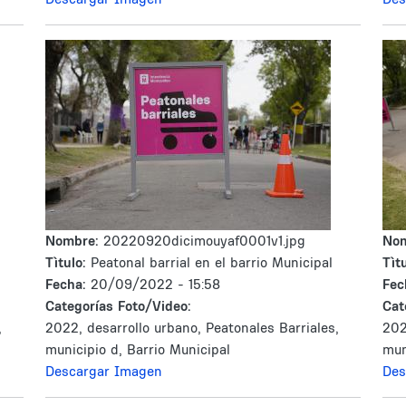
Nombre:
20220920dicimouyaf0001v1.jpg
No
Tìtulo:
Peatonal barrial en el barrio Municipal
Tìtu
Fecha:
20/09/2022 - 15:58
Fec
Categorías Foto/Video:
Cat
,
2022, desarrollo urbano, Peatonales Barriales,
202
municipio d, Barrio Municipal
mun
Descargar Imagen
Des