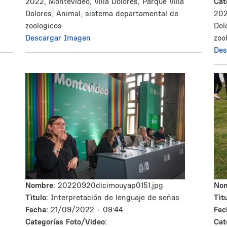
2022, Montevideo, Villa Dolores, Parque Villa
Cat
Dolores, Animal, sistema departamental de
202
zoologicos
Dol
Descargar Imagen
zoo
Des
Nombre:
20220920dicimouyap0151.jpg
No
Tìtulo:
Interpretación de lenguaje de señas
Tìtu
Fecha:
21/09/2022 - 09:44
Fec
Categorías Foto/Video:
Cat