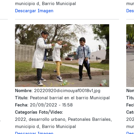
municipio d, Barrio Municipal
mun
Descargar Imagen
Des
Nombre:
20220920dicimouyaf0018v1.jpg
No
Tìtulo:
Peatonal barrial en el barrio Municipal
Tìtu
Fecha:
20/09/2022 - 15:58
Fec
Categorías Foto/Video:
Cat
,
2022, desarrollo urbano, Peatonales Barriales,
202
municipio d, Barrio Municipal
mun
Descargar Imagen
Des