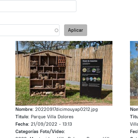
Aplicar
Nombre:
20220917dicimouyap0212.jpg
No
Tìtulo:
Parque Villa Dolores
Tìtu
Fecha:
21/09/2022 - 13:13
Vil
Categorías Foto/Video:
Fec