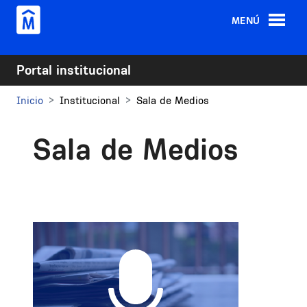
Pasar al contenido principal
MENÚ
Portal institucional
Inicio
Institucional
Sala de Medios
Sala de Medios