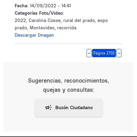
Fecha:
14/09/2022 - 14:41
Categorías Foto/Video:
2022, Carolina Cosse, rural del prado, expo
prado, Montevideo, recorrida
Descargar Imagen
Paginación
Página anterior
Siguiente 
‹‹
Página 2732
››
Sugerencias, reconocimientos,
quejas y consultas: