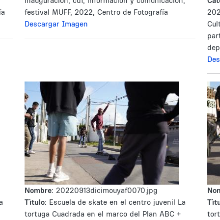
inauguracion, cdf, informacion y comunicacion,
Cat
ía
festival MUFF, 2022, Centro de Fotografía
202
Descargar Imagen
Cul
par
dep
Des
Nombre:
20220913dicimouyaf0070.jpg
No
a
Tìtulo:
Escuela de skate en el centro juvenil La
Tìtu
tortuga Cuadrada en el marco del Plan ABC +
tor