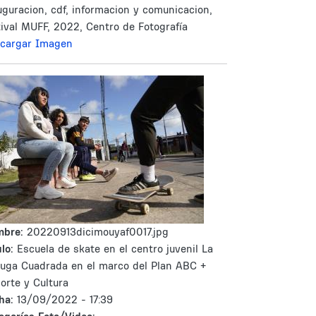
uguracion, cdf, informacion y comunicacion,
tival MUFF, 2022, Centro de Fotografía
cargar Imagen
mbre:
20220913dicimouyaf0017.jpg
lo:
Escuela de skate en el centro juvenil La
tuga Cuadrada en el marco del Plan ABC +
orte y Cultura
ha:
13/09/2022 - 17:39