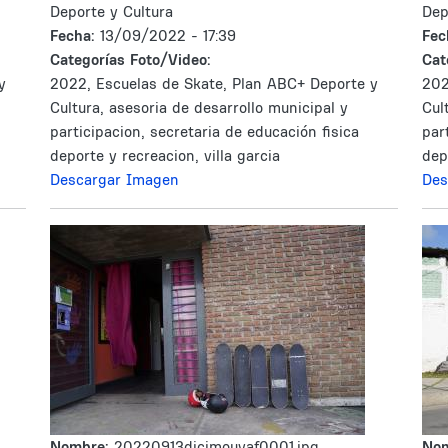
Deporte y Cultura
Dep
Fecha:
13/09/2022 - 17:39
Fec
Categorías Foto/Video:
Cat
y
2022, Escuelas de Skate, Plan ABC+ Deporte y
202
Cultura, asesoria de desarrollo municipal y
Cul
participacion, secretaria de educación fisica
par
deporte y recreacion, villa garcia
dep
Descargar Imagen
Des
Nombre:
20220913dicimouyaf0001.jpg
No