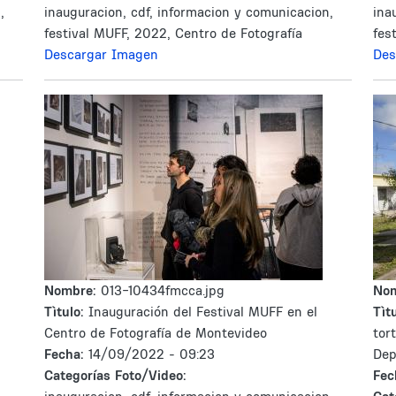
,
inauguracion, cdf, informacion y comunicacion,
ina
festival MUFF, 2022, Centro de Fotografía
fes
Descargar Imagen
Des
Nombre:
013-10434fmcca.jpg
No
Tìtulo:
Inauguración del Festival MUFF en el
Tìtu
Centro de Fotografía de Montevideo
tor
Fecha:
14/09/2022 - 09:23
Dep
Categorías Foto/Video:
Fec