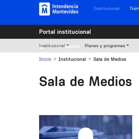
Pasar al contenido principal
Navegación sitios
Institucional
Trám
Portal institucional
Institucional
Planes y programas
Mi Montevideo
Inicio
Institucional
Sala de Medios
Sala de Medios