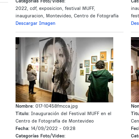
Categorías Foto/Video:
Cat
2022, cdf, exposicion, festival MUFF,
ina
inauguracion, Montevideo, Centro de Fotografía
fes
Descargar Imagen
Des
Nombre:
017-10458fmcca.jpg
No
Tìtulo:
Inauguración del Festival MUFF en el
Tìtu
Centro de Fotografía de Montevideo
Cen
Fecha:
14/09/2022 - 09:28
Fec
Categorías Foto/Video:
Cat