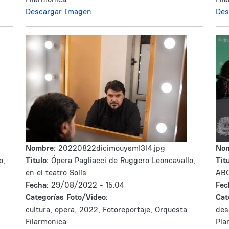
Descargar Imagen
Des
Nombre:
20220822dicimouysm1314.jpg
No
o,
Tìtulo:
Ópera Pagliacci de Ruggero Leoncavallo,
Tìtu
en el teatro Solís
ABC
Fecha:
29/08/2022 - 15:04
Fec
Categorías Foto/Video:
Cat
cultura, opera, 2022, Fotoreportaje, Orquesta
des
Filarmonica
Pla