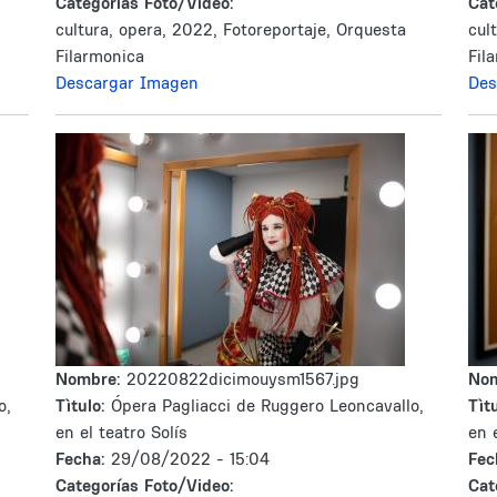
Categorías Foto/Video:
Cat
cultura, opera, 2022, Fotoreportaje, Orquesta
cul
Filarmonica
Fil
Descargar Imagen
Des
Nombre:
20220822dicimouysm1567.jpg
No
o,
Tìtulo:
Ópera Pagliacci de Ruggero Leoncavallo,
Tìtu
en el teatro Solís
en 
Fecha:
29/08/2022 - 15:04
Fec
Categorías Foto/Video:
Cat