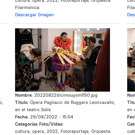
cultura, opera, 2022, Fotoreportaje, Orquesta
cul
Filarmonica
Fil
Descargar Imagen
Des
Nombre:
20220822dicimouysm1150.jpg
No
o,
Tìtulo:
Ópera Pagliacci de Ruggero Leoncavallo,
Tìtu
en el teatro Solís
en 
Fecha:
29/08/2022 - 15:04
Fec
Categorías Foto/Video:
Cat
cultura, opera, 2022, Fotoreportaje, Orquesta
cul