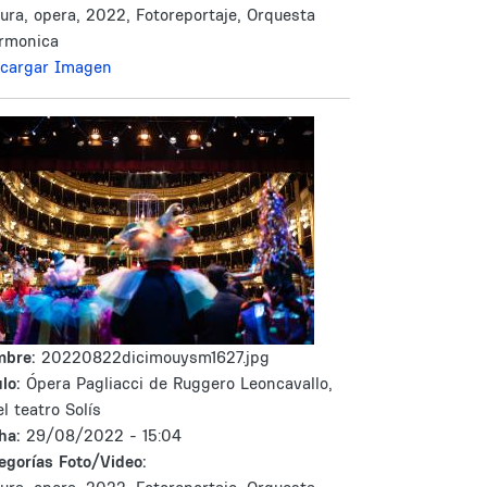
tura, opera, 2022, Fotoreportaje, Orquesta
armonica
cargar Imagen
mbre:
20220822dicimouysm1627.jpg
lo:
Ópera Pagliacci de Ruggero Leoncavallo,
el teatro Solís
ha:
29/08/2022 - 15:04
egorías Foto/Video: