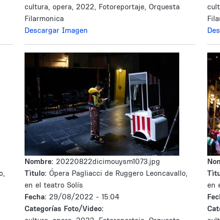
cultura, opera, 2022, Fotoreportaje, Orquesta
cul
Filarmonica
Fil
Descargar Imagen
Des
Nombre:
20220822dicimouysm1073.jpg
No
o,
Tìtulo:
Ópera Pagliacci de Ruggero Leoncavallo,
Tìtu
en el teatro Solís
en 
Fecha:
29/08/2022 - 15:04
Fec
Categorías Foto/Video:
Cat