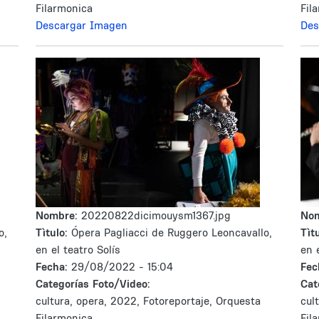
Filarmonica
Fil
Descargar Imagen
Des
Nombre:
20220822dicimouysm1367.jpg
No
o,
Tìtulo:
Ópera Pagliacci de Ruggero Leoncavallo,
Tìtu
en el teatro Solís
en 
Fecha:
29/08/2022 - 15:04
Fec
Categorías Foto/Video:
Cat
cultura, opera, 2022, Fotoreportaje, Orquesta
cul
Filarmonica
Fil