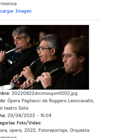
armonica
cargar Imagen
mbre:
20220822dicimouysm1202.jpg
lo:
Ópera Pagliacci de Ruggero Leoncavallo,
el teatro Solís
ha:
29/08/2022 - 15:04
egorías Foto/Video:
tura, opera, 2022, Fotoreportaje, Orquesta
armonica