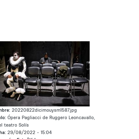
mbre:
20220822dicimouysm1587.jpg
lo:
Ópera Pagliacci de Ruggero Leoncavallo,
el teatro Solís
ha:
29/08/2022 - 15:04