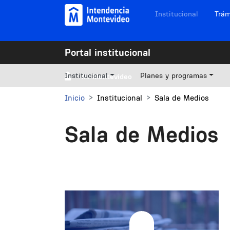
Pasar al contenido principal
Navegación sitios
Institucional
Trám
Portal institucional
Institucional
Planes y programas
Mi Montevideo
Inicio
Institucional
Sala de Medios
Sala de Medios