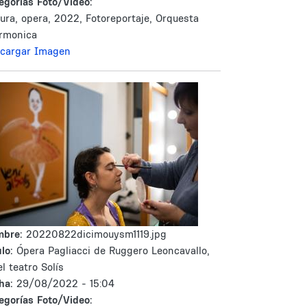
egorías Foto/Video:
tura, opera, 2022, Fotoreportaje, Orquesta
armonica
cargar Imagen
mbre:
20220822dicimouysm1119.jpg
lo:
Ópera Pagliacci de Ruggero Leoncavallo,
el teatro Solís
ha:
29/08/2022 - 15:04
egorías Foto/Video: