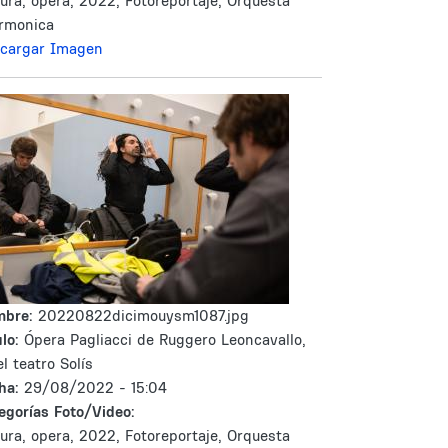
tura, opera, 2022, Fotoreportaje, Orquesta
armonica
cargar Imagen
mbre:
20220822dicimouysm1087.jpg
lo:
Ópera Pagliacci de Ruggero Leoncavallo,
el teatro Solís
ha:
29/08/2022 - 15:04
egorías Foto/Video:
tura, opera, 2022, Fotoreportaje, Orquesta