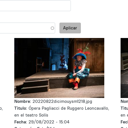
Aplicar
Nombre:
20220822dicimouysm1218.jpg
No
o,
Tìtulo:
Ópera Pagliacci de Ruggero Leoncavallo,
Tìtu
en el teatro Solís
en 
Fecha:
29/08/2022 - 15:04
Fec