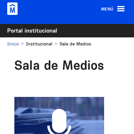
Pasar al contenido principal
MENÚ
Portal institucional
Inicio
Institucional
Sala de Medios
Sala de Medios