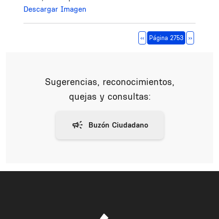
Descargar Imagen
Paginación
Página anterior
Siguiente 
‹‹
Página 2753
››
Sugerencias, reconocimientos,
quejas y consultas: