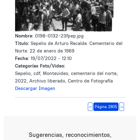
Nombre:
0198-0132-23fpep.jpg
Tìtulo:
Sepelio de Arturo Recalde. Cementerio del
Norte. 22 de enero de 1969
Fecha:
19/07/2022 - 12:10
Categorías Foto/Video:
Sepelio, cdf, Montevideo, cementerio del norte,
2022, Archivo liberado, Centro de Fotografía
Descargar Imagen
Paginación
Página anterior
Siguiente 
‹‹
Página 2805
››
Sugerencias, reconocimientos,