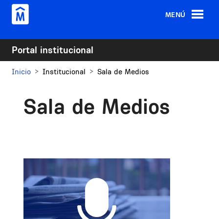
Pasar al contenido principal
MENÚ
Portal institucional
Inicio
Institucional
Sala de Medios
Sala de Medios