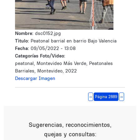
Nombre:
dsc0152.jpg
Tìtulo:
Peatonal barrial en barrio Bajo Valencia
Fecha:
09/05/2022 - 13:08
Categorías Foto/Video:
peatonal, Montevideo Más Verde, Peatonales
Barriales, Montevideo, 2022
Descargar Imagen
Paginación
Página anterior
Siguiente 
‹‹
Página 2889
››
Sugerencias, reconocimientos,
quejas y consultas: