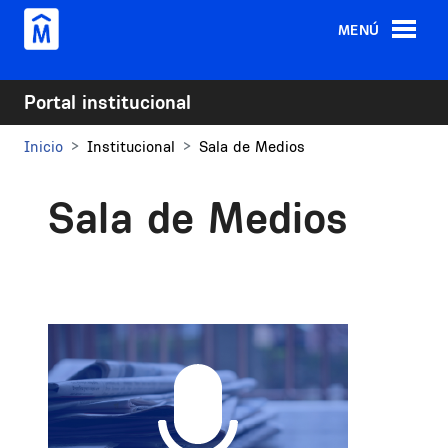
Pasar al contenido principal
MENÚ
Portal institucional
Inicio
Institucional
Sala de Medios
Sala de Medios