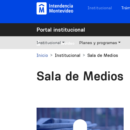
Pasar al contenido principal
Navegación sitios
Institucional
Trám
Portal institucional
Institucional
Planes y programas
Mi Montevideo
Inicio
Institucional
Sala de Medios
Sala de Medios