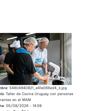
mbre:
54804940821_e41e066ed4_k.jpg
lo:
Taller de Cocina Uruguay con personas
rantes en el MAM
ha:
05/08/2026 - 14:08