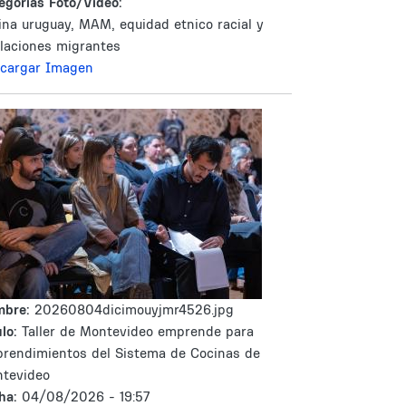
egorías Foto/Video:
ina uruguay, MAM, equidad etnico racial y
laciones migrantes
cargar Imagen
mbre:
20260804dicimouyjmr4526.jpg
lo:
Taller de Montevideo emprende para
rendimientos del Sistema de Cocinas de
tevideo
ha:
04/08/2026 - 19:57