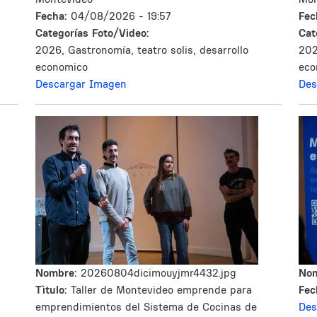
Fecha:
04/08/2026 - 19:57
Fec
Categorías Foto/Video:
Cat
2026, Gastronomía, teatro solis, desarrollo
202
economico
eco
Descargar Imagen
Des
Nombre:
20260804dicimouyjmr4432.jpg
No
Tìtulo:
Taller de Montevideo emprende para
Fec
emprendimientos del Sistema de Cocinas de
Des