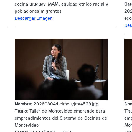
cocina uruguay, MAM, equidad etnico racial y
Cat
poblaciones migrantes
202
Descargar Imagen
eco
Des
Nombre:
20260804dicimouyjmr4529.jpg
No
Tìtulo:
Taller de Montevideo emprende para
Tìtu
emprendimientos del Sistema de Cocinas de
emp
Montevideo
Mon