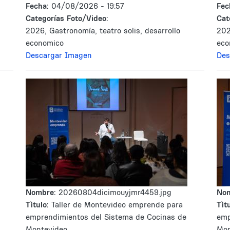
Fecha:
04/08/2026 - 19:57
Fec
Categorías Foto/Video:
Cat
2026, Gastronomía, teatro solis, desarrollo
202
economico
eco
Descargar Imagen
Des
Nombre:
20260804dicimouyjmr4459.jpg
No
Tìtulo:
Taller de Montevideo emprende para
Tìtu
emprendimientos del Sistema de Cocinas de
emp
Montevideo
Mon