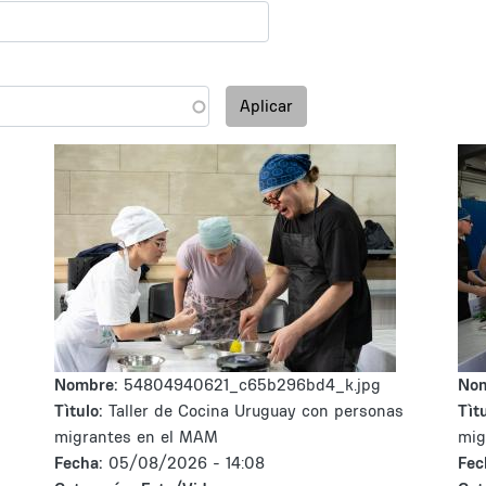
Aplicar
Nombre:
54804940621_c65b296bd4_k.jpg
No
Tìtulo:
Taller de Cocina Uruguay con personas
Tìtu
migrantes en el MAM
mig
Fecha:
05/08/2026 - 14:08
Fec