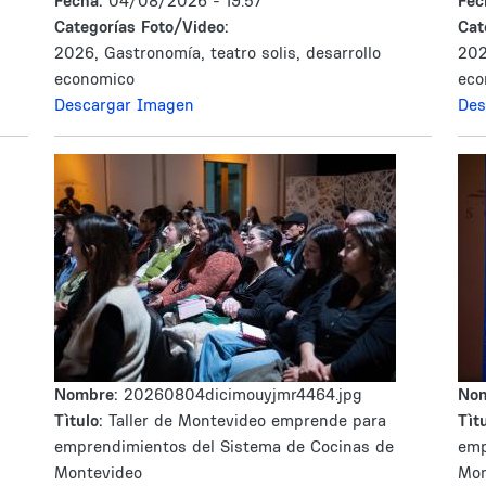
Fecha:
04/08/2026 - 19:57
Fec
Categorías Foto/Video:
Cat
2026, Gastronomía, teatro solis, desarrollo
202
economico
eco
Descargar Imagen
Des
Nombre:
20260804dicimouyjmr4464.jpg
No
Tìtulo:
Taller de Montevideo emprende para
Tìtu
emprendimientos del Sistema de Cocinas de
emp
Montevideo
Mon