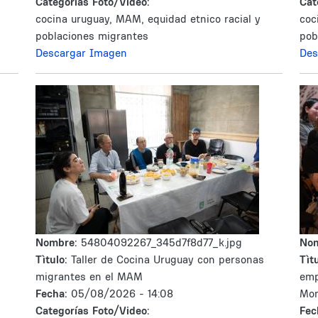
Categorías Foto/Video:
Cat
cocina uruguay, MAM, equidad etnico racial y
coc
poblaciones migrantes
pob
Descargar Imagen
Des
Nombre:
54804092267_345d7f8d77_k.jpg
No
Tìtulo:
Taller de Cocina Uruguay con personas
Tìtu
migrantes en el MAM
emp
Fecha:
05/08/2026 - 14:08
Mon
Categorías Foto/Video:
Fec