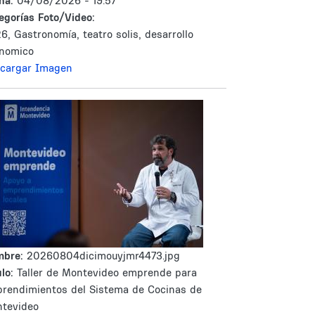
ha:
04/08/2026 - 19:57
egorías Foto/Video:
6, Gastronomía, teatro solis, desarrollo
nomico
cargar Imagen
mbre:
20260804dicimouyjmr4473.jpg
lo:
Taller de Montevideo emprende para
rendimientos del Sistema de Cocinas de
tevideo