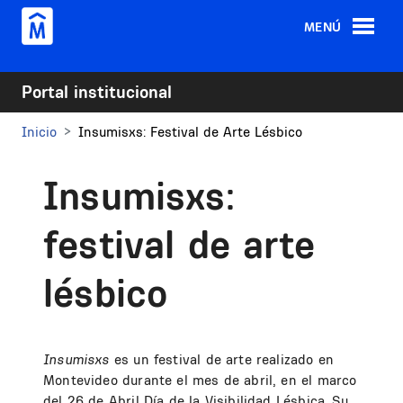
Pasar al contenido principal
MENÚ
Portal institucional
Inicio
Insumisxs: Festival de Arte Lésbico
Insumisxs:
festival de arte
lésbico
Insumisxs
es un
festival de arte realizado en
Montevideo durante el mes
de abril, en el marco
del 26 de Abril Día de la Visibilidad Lésbica. Su