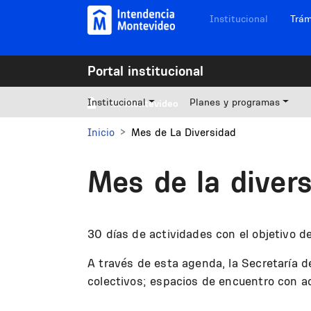
Pasar al contenido principal
Navegación sitios
Institucional
Trám
Portal institucional
Institucional
Planes y programas
Mi Montevideo
Inicio
Mes de La Diversidad
Mes de la diver
30 días de actividades con el objetivo d
A través de esta agenda, la Secretaría d
colectivos; espacios de encuentro con ac