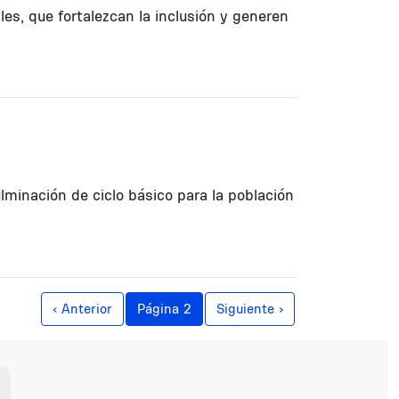
s, que fortalezcan la inclusión y generen
ulminación de ciclo básico para la población
Página anterior
Siguiente página
‹ Anterior
Página 2
Siguiente ›