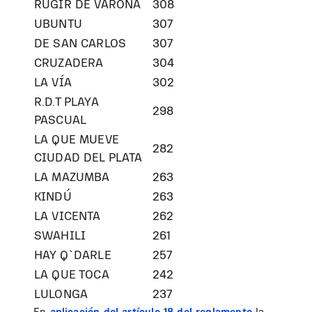
RUGIR DE VARONA
308
UBUNTU
307
DE SAN CARLOS
307
CRUZADERA
304
LA VÍA
302
R.D.T PLAYA
298
PASCUAL
LA QUE MUEVE
282
CIUDAD DEL PLATA
LA MAZUMBA
263
KINDÚ
263
LA VICENTA
262
SWAHILI
261
HAY Q`DARLE
257
LA QUE TOCA
242
LULONGA
237
En
aplicación del artículo 18 del reglamento
la