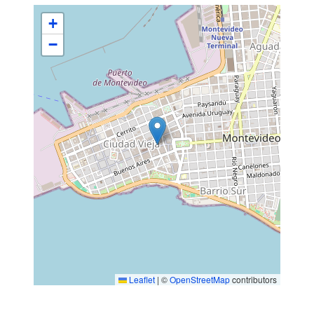
+
−
Leaflet
|
©
OpenStreetMap
contributors