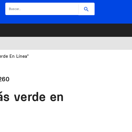
Buscar
erde En Línea"
 260
ás verde en