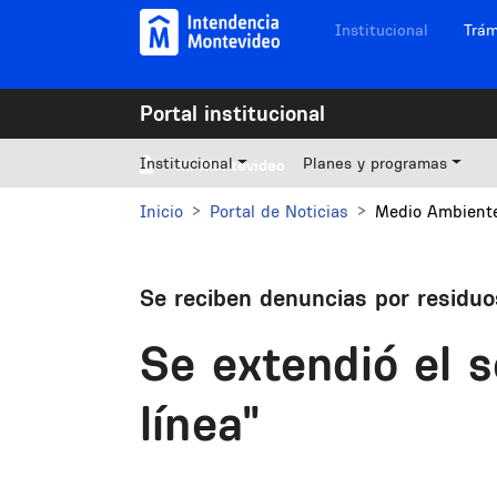
Pasar al contenido principal
Navegación sitios
Institucional
Trám
Portal institucional
Institucional
Planes y programas
Mi Montevideo
Inicio
Portal de Noticias
Medio Ambiente
Se reciben denuncias por residu
Se extendió el 
línea"