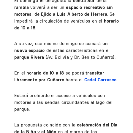
El domingo 16 de agosto la
senda Sur
de la
rambla
volverá a ser un
espacio recreativo sin
motores
, de
Ejido a Luis Alberto de Herrera
. Se
impedirá la circulación de vehículos en el
horario
de 10 a 18
.
A su vez, ese mismo domingo se sumará
un
nuevo espacio
de estas características en el
parque Rivera
(Av. Bolivia y Dr. Benito Cuñarro).
En el
horario de 10 a 18
se podrá
transitar
libremente por Cuñarro
hasta el
Cedel Carrasco
.
Estará prohibido el acceso a vehículos con
motores a las sendas circundantes al lago del
parque.
La propuesta coincide con la
celebración del Día
de la Niña y el Niño
en el marco de los