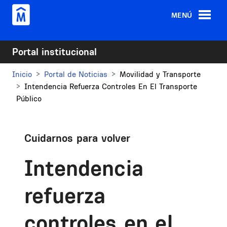
Pasar al contenido principal
MENÚ
Portal institucional
Inicio
Portal de Noticias
Movilidad y Transporte
Intendencia Refuerza Controles En El Transporte
Público
Cuidarnos para volver
Intendencia
refuerza
controles en el