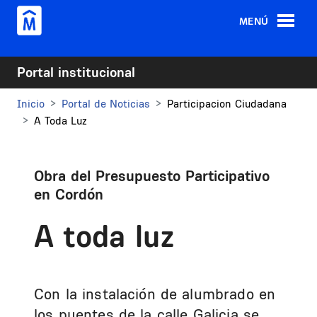
Pasar al contenido principal
MENÚ
Portal institucional
Inicio
Portal de Noticias
Participacion Ciudadana
A Toda Luz
Obra del Presupuesto Participativo
en Cordón
A toda luz
Con la instalación de alumbrado en
los puentes de la calle Galicia se