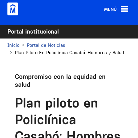
Pasar al contenido principal
MENÚ
Portal institucional
Inicio
Portal de Noticias
Plan Piloto En Policlínica Casabó: Hombres y Salud
Compromiso con la equidad en
salud
Plan piloto en
Policlínica
Casabó: Hombres