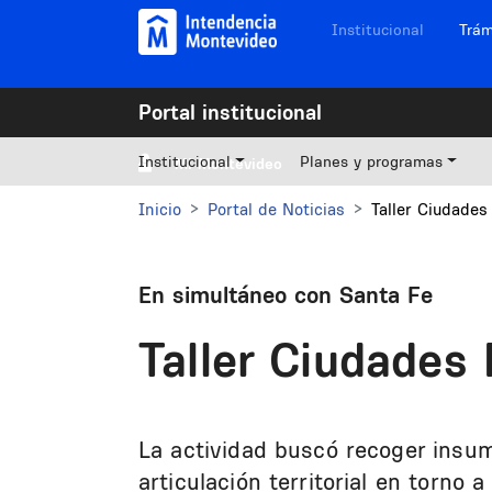
Pasar al contenido principal
Navegación sitios
Institucional
Trám
Portal institucional
Institucional
Planes y programas
Mi Montevideo
Inicio
Portal de Noticias
Taller Ciudades
En simultáneo con Santa Fe
Taller Ciudades 
La actividad buscó recoger insum
articulación territorial en torno 