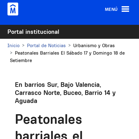
Pasar al contenido principal
MENÚ
Portal institucional
Inicio
Portal de Noticias
Urbanismo y Obras
Peatonales Barriales El Sábado 17 y Domingo 18 de
Setiembre
En barrios Sur, Bajo Valencia,
Carrasco Norte, Buceo, Barrio 14 y
Aguada
Peatonales
barriales el