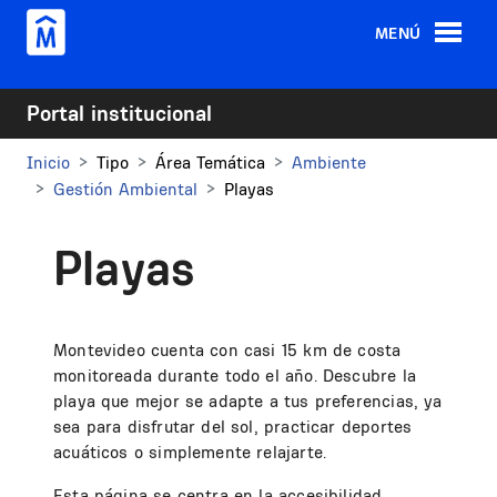
Pasar al contenido principal
MENÚ
Portal institucional
Inicio
Tipo
Área Temática
Ambiente
Gestión Ambiental
Playas
Playas
Montevideo cuenta con casi 15 km de costa
monitoreada durante todo el año. Descubre la
playa que mejor se adapte a tus preferencias, ya
sea para disfrutar del sol, practicar deportes
acuáticos o simplemente relajarte.
Esta página se centra en la accesibilidad,