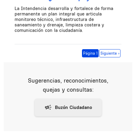
La Intendencia desarrolla y fortalece de forma
permanente un plan integral que articula
monitoreo técnico, infraestructura de
saneamiento y drenaje, limpieza costera y
comunicación con la ciudadanía.
Paginación
Siguiente página
Página 1
Siguiente ›
Sugerencias, reconocimientos,
quejas y consultas: