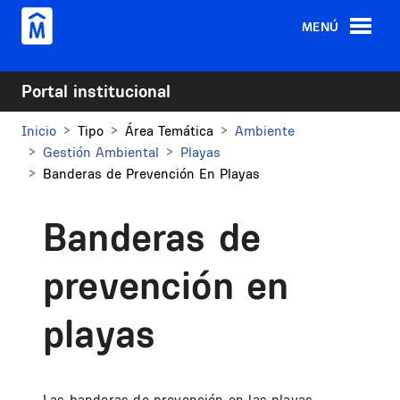
Pasar al contenido principal
MENÚ
Portal institucional
Inicio
Tipo
Área Temática
Ambiente
Gestión Ambiental
Playas
Banderas de Prevención En Playas
Banderas de
prevención en
playas
Las banderas de prevención en las playas