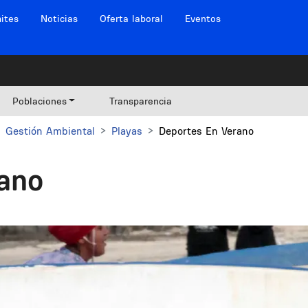
ites
Noticias
Oferta laboral
Eventos
Poblaciones
Transparencia
Gestión Ambiental
Playas
Deportes En Verano
ano